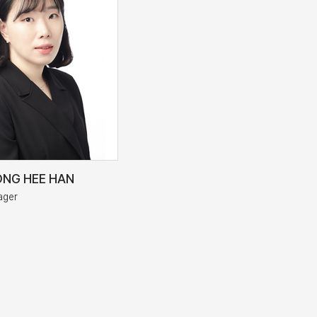
G HEE HAN
ager