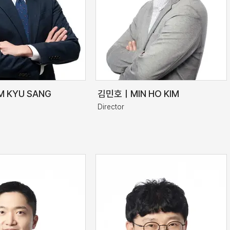
 KYU SANG
김민호ㅣMIN HO KIM
Director