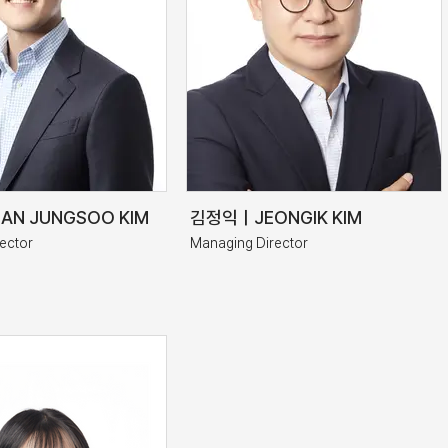
N JUNGSOO KIM
김정익ㅣJEONGIK KIM
ector
Managing Director