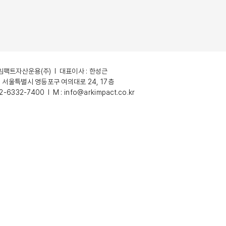
팩트자산운용(주) l 대표이사 : 한성근
: 서울특별시 영등포구 여의대로 24, 17층
02-6332-7400 l M :
info@arkimpact.co.kr