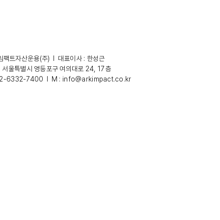
팩트자산운용(주) l 대표이사 : 한성근
: 서울특별시 영등포구 여의대로 24, 17층
02-6332-7400 l M :
info@arkimpact.co.kr