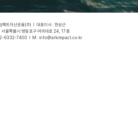
팩트자산운용(주) l 대표이사 : 한성근
: 서울특별시 영등포구 여의대로 24, 17층
02-6332-7400 l M :
info@arkimpact.co.kr