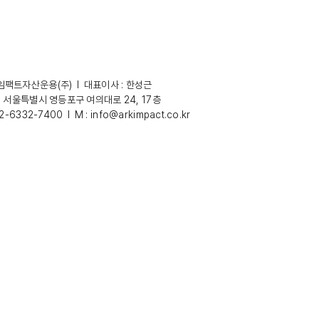
팩트자산운용(주) l 대표이사 : 한성근
: 서울특별시 영등포구 여의대로 24, 17층
02-6332-7400 l M :
info@arkimpact.co.kr